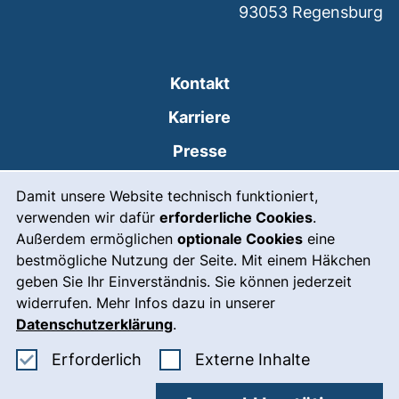
93053
Regensburg
Kontakt
Karriere
Presse
Cookie-Hinweis
(externer Link, öffnet
Intranet
Damit unsere Website technisch funktioniert,
verwenden wir dafür
erforderliche Cookies
.
Leichte Sprache
Außerdem ermöglichen
optionale Cookies
eine
Gebärdensprache
bestmögliche Nutzung der Seite. Mit einem Häkchen
geben Sie Ihr Einverständnis. Sie können jederzeit
(externer Link, öffnet
Notfall
widerrufen. Mehr Infos dazu in unserer
Impressum
Datenschutzerklärung
.
Barrierefreiheit
Erforderliche Cookies akzeptieren
: Externe In
Erforderlich
Externe Inhalte
Datenschutz