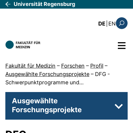
Direkt zum Inhalt
Universität Regensburg
: the c
DE
|
EN
Suchfo
Menü
Fakultät für Medizin
–
Forschen
–
Profil
–
Ausgewählte Forschungsprojekte
–
DFG -
Schwerpunktprogramme und…
Ausgewählte
Forschungsprojekte
Unter