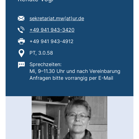
E-Mail Adresse:
(öffnet Ihr E-Mail-Pro
sekretariat.mw​(at)​ur.de
Tel:
(startet einen Telefonanruf,
+49 941 943-3420
Fax:
+49 941 943-4912
Standort:
PT, 3.0.58
Wichtige Informationen:
Sprechzeiten:
Mi, 9–11.30 Uhr und nach Vereinbarung
Anfragen bitte vorrangig per E-Mail