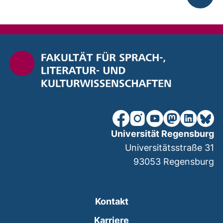
nach ob
unsere Facebook-Seite (ex
unsere Instagram-Seit
unsere YouTube-Se
unsere Mastod
unsere Lin
unsere
Universität Regensburg
Universitätsstraße 31
93053
Regensburg
Kontakt
Karriere