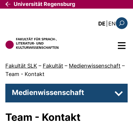
Direkt zum Inhalt
Universität Regensburg
: this 
DE
|
EN
Suchfo
Menü
Fakultät SLK
–
Fakultät
–
Medienwissenschaft
–
Team - Kontakt
Medienwissenschaft
Unter
Team - Kontakt