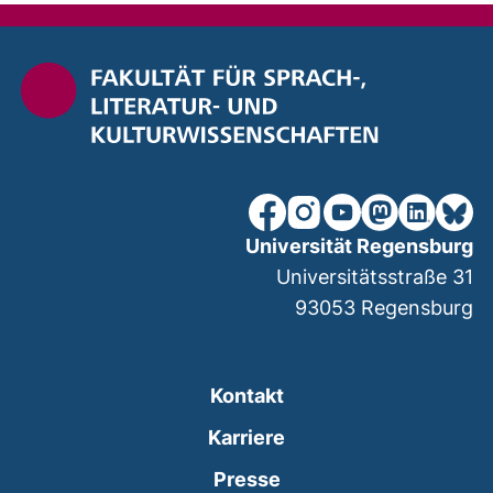
unsere Facebook-Seite (ex
unsere Instagram-Seit
unsere YouTube-Se
unsere Mastod
unsere Lin
unsere
Universität Regensburg
Universitätsstraße 31
93053
Regensburg
Kontakt
Karriere
Presse