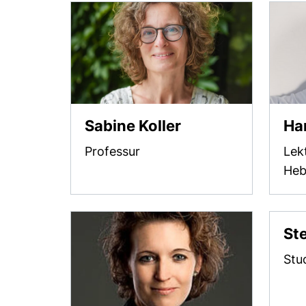
Sabine Koller
Ha
Professur
Lek
Heb
St
Stu