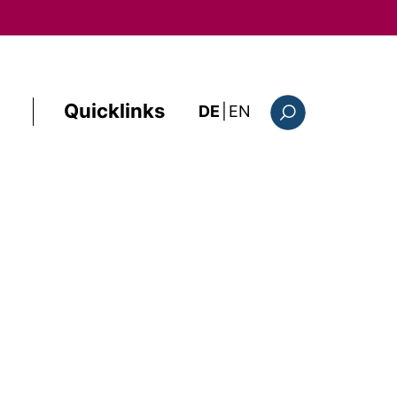
Quicklinks
: the current page i
DE
|
EN
Suchformular