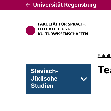
Universität Regensburg
Fakult
Te
Slavisch-
Jüdische
Unterseiten v
Studien