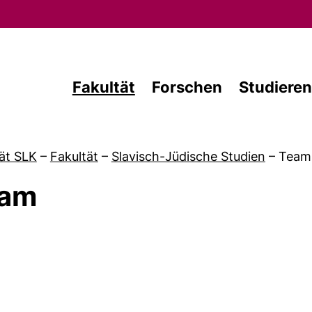
Direkt zum Inhalt
Fakultät
Forschen
Studieren
ät SLK
–
Fakultät
–
Slavisch-Jüdische Studien
–
Team
am
on Prof. Dr. Sabine Koller