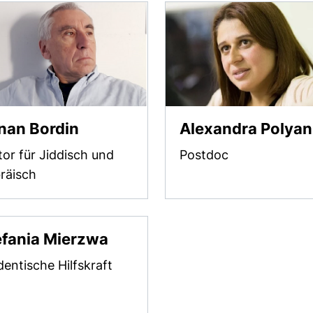
nan Bordin
Alexandra Polyan
tor für Jiddisch und
Postdoc
räisch
efania Mierzwa
dentische Hilfskraft