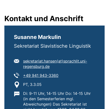
Kontakt und Anschrift
Susanne Markulin
Sekretariat Slavistische Linguistik
E-Mail Adresse:
sekretariat.hansen​(at)​sprachlit.uni-
(öffnet Ihr E-Mail-Programm)
regensburg.de
Tel:
(startet einen Telefonanruf,
+49 941 943-3360
Standort:
PT, 3.3.05
Wichtige Informationen:
Di: 9-11 Uhr, 14-15 Uhr Do: 14-15 Uhr
(in den Semesterferien mgl.
Abweichungen) Das Sekretariat ist