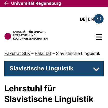
Direkt zum Inhalt
Universität Regensburg
: the c
DE
|
EN
Suchfo
Menü
Fakultät SLK
–
Fakultät
–
Slavistische Linguistik
Slavistische Linguistik
Unter
Lehrstuhl für
Slavistische Linguistik