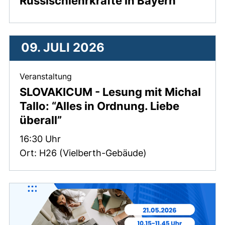
Russischlehrkräfte in Bayern
09. JULI 2026
, 09. Juli 2026 .
Veranstaltung
SLOVAKICUM - Lesung mit Michal
Tallo: “Alles in Ordnung. Liebe
überall”
Zeit:
16:30 Uhr
Ort: H26 (Vielberth-Gebäude)