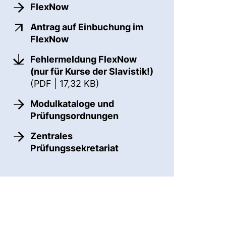
FlexNow
Antrag auf Einbuchung im
(externer Link, öffnet neues Fenster
FlexNow
Fehlermeldung FlexNow
(nur für Kurse der Slavistik!)
(öffnet neues Fenster). (nicht
(PDF | 17,32 KB)
Modulkataloge und
Prüfungsordnungen
Zentrales
Prüfungssekretariat