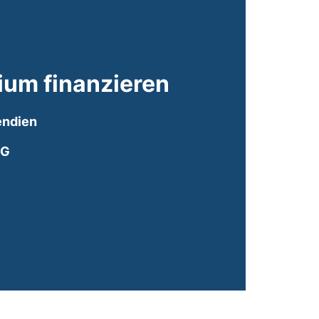
ium finanzieren
endien
öG