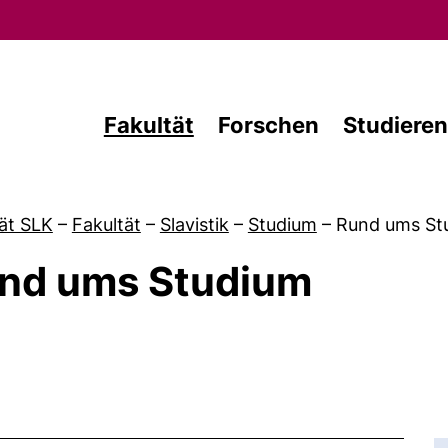
Direkt zum Inhalt
Fakultät
Forschen
Studieren
ät SLK
–
Fakultät
–
Slavistik
–
Studium
–
Rund ums St
nd ums Studium
von Studium