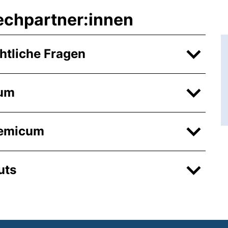
echpartner:innen
htliche Fragen
ium
hemicum
uts