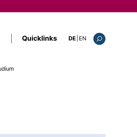
Quicklinks
: the current page i
DE
|
EN
Suchformular
udium