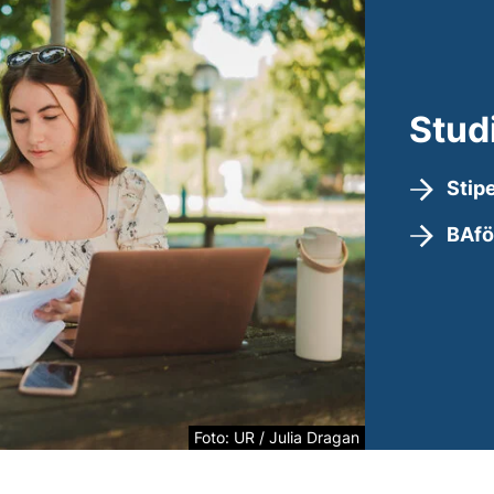
Stud
Stip
BAf
Foto: UR / Julia Dragan