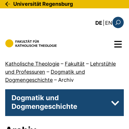
Direkt zum Inhalt
Universität Regensburg
: the c
DE
|
EN
Suchfo
Menü
Katholische Theologie
–
Fakultät
–
Lehrstühle
und Professuren
–
Dogmatik und
Dogmengeschichte
–
Archiv
Dogmatik und
Dogmengeschichte
Unter