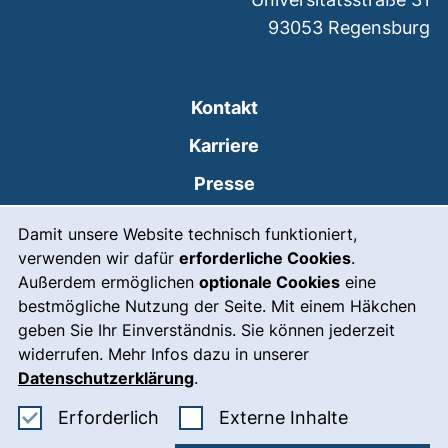
93053
Regensburg
Kontakt
Karriere
Presse
Cookie-Hinweis
(externer Link, öffnet
Intranet
Damit unsere Website technisch funktioniert,
verwenden wir dafür
erforderliche Cookies
.
Leichte Sprache
Außerdem ermöglichen
optionale Cookies
eine
Gebärdensprache
bestmögliche Nutzung der Seite. Mit einem Häkchen
geben Sie Ihr Einverständnis. Sie können jederzeit
(externer Link, öffnet
Notfall
widerrufen. Mehr Infos dazu in unserer
Impressum
Datenschutzerklärung
.
Barrierefreiheit
Erforderliche Cookies akzeptieren
: Externe In
Erforderlich
Externe Inhalte