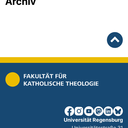
Archiv
nach ob
unsere Facebook-Seite (ex
unsere Instagram-Seit
unsere YouTube-Se
unsere Mastod
unsere Lin
unsere
Universität Regensburg
Universitätsstraße 31