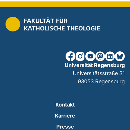
unsere Facebook-Seite (ex
unsere Instagram-Seit
unsere YouTube-Se
unsere Mastod
unsere Lin
unsere
Universität Regensburg
Universitätsstraße 31
93053
Regensburg
Kontakt
Karriere
Presse