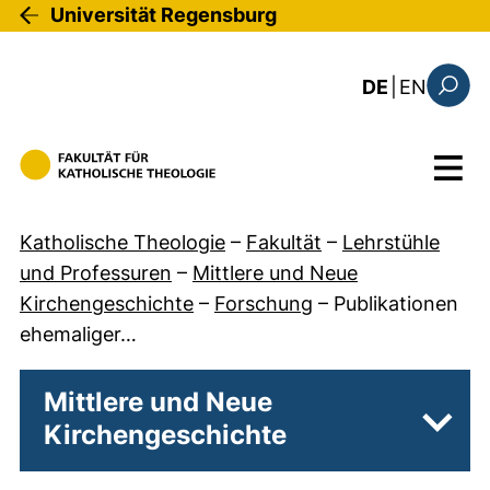
Direkt zum Inhalt
Universität Regensburg
: this 
DE
|
EN
Suchfo
Menü
Katholische Theologie
–
Fakultät
–
Lehrstühle
und Professuren
–
Mittlere und Neue
Kirchengeschichte
–
Forschung
–
Publikationen
ehemaliger…
Mittlere und Neue
Kirchengeschichte
Unter