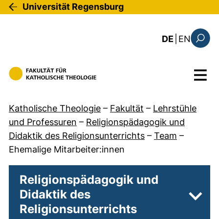
Direkt zum Inhalt
Universität Regensburg
: this 
DE
|
EN
Suchfo
Menü
Katholische Theologie
–
Fakultät
–
Lehrstühle
und Professuren
–
Religionspädagogik und
Didaktik des Religionsunterrichts
–
Team
–
Ehemalige Mitarbeiter:innen
Religionspädagogik und
Didaktik des
Unter
Religionsunterrichts