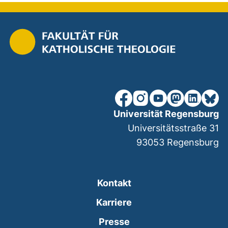
unsere Facebook-Seite (ex
unsere Instagram-Seit
unsere YouTube-Se
unsere Mastod
unsere Lin
unsere
Universität Regensburg
Universitätsstraße 31
93053
Regensburg
Kontakt
Karriere
Presse