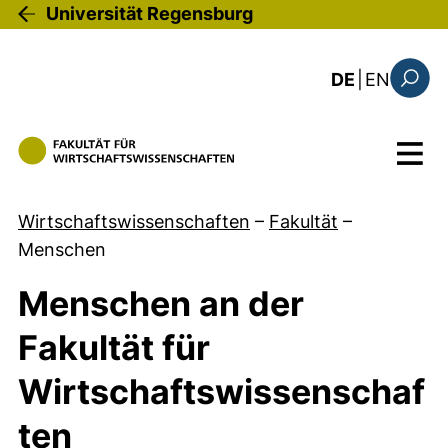
Direkt zum Inhalt
Universität Regensburg
: this 
DE
|
EN
Suchfo
Menü
Wirtschaftswissenschaften
–
Fakultät
–
Menschen
Menschen an der
Fakultät für
Wirtschaftswissenschaf
ten