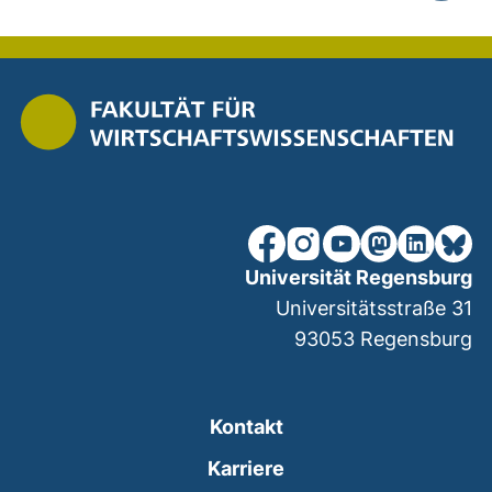
nach ob
unsere Facebook-Seite (ex
unsere Instagram-Seit
unsere YouTube-Se
unsere Mastod
unsere Lin
unsere
Universität Regensburg
Universitätsstraße 31
93053
Regensburg
Kontakt
Karriere