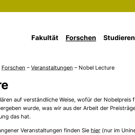
Direkt zum Inhalt
Fakultät
Forschen
Studieren
Forschen
–
Veranstaltungen
–
Nobel Lecture
re
ären auf verständliche Weise, wofür der Nobelpreis f
ergeben wurde, was wir aus der Arbeit der Preisträg
ung das hat.
(externer Lin
gangener Veranstaltungen finden Sie
hier
(nur im Unin