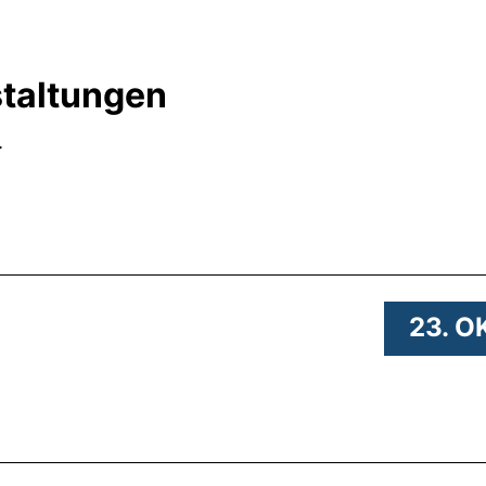
staltungen
.
 .
23. O