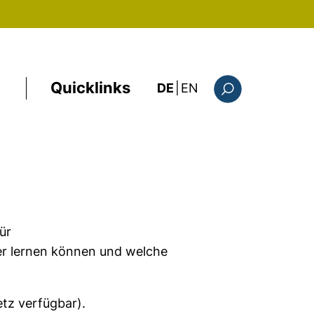
Quicklinks
: this page in Englis
DE
|
EN
Suchformular
ür
er lernen können und welche
k, öffnet neues Fenster)
etz verfügbar).