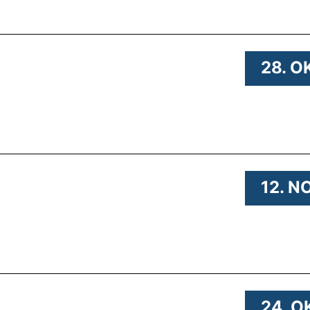
 .
28. O
20 .
12. N
.
24. O