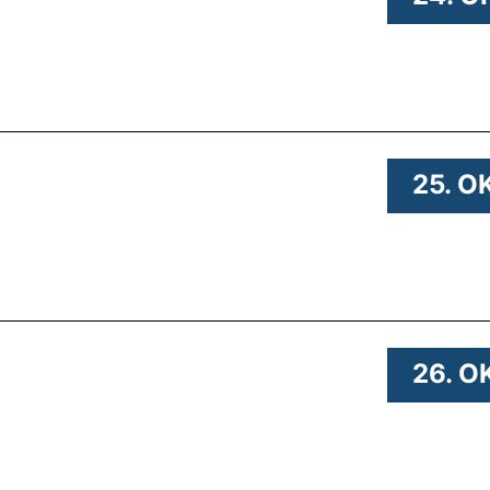
 .
25. O
.
26. O