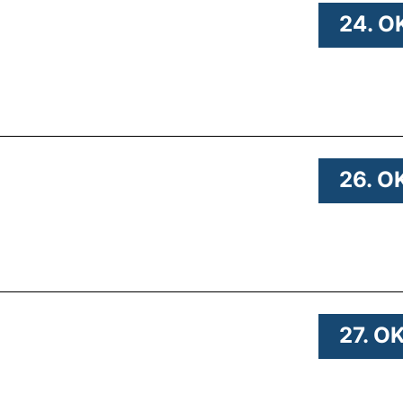
 .
24. O
 .
26. O
 .
27. O