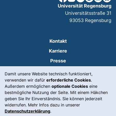
Universität Regensburg
Universitätsstraße 31
93053
Regensburg
Kontakt
Karriere
Presse
Cookie-Hinweis
(externer Link, öffnet
Intranet
Damit unsere Website technisch funktioniert,
verwenden wir dafür
erforderliche Cookies
.
Leichte Sprache
Außerdem ermöglichen
optionale Cookies
eine
Gebärdensprache
bestmögliche Nutzung der Seite. Mit einem Häkchen
geben Sie Ihr Einverständnis. Sie können jederzeit
(externer Link, öffnet
Notfall
widerrufen. Mehr Infos dazu in unserer
Impressum
Datenschutzerklärung
.