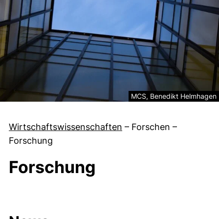
Rechtliche Information zum 
MCS, Benedikt Helmhagen
Wirtschaftswissenschaften
–
Forschen
–
Forschung
Forschung