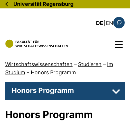
Direkt zum Inhalt
Universität Regensburg
: this 
DE
|
EN
Suchfo
Menü
Wirtschaftswissenschaften
–
Studieren
–
Im
Studium
–
Honors Programm
Honors Programm
Unter
Honors Programm