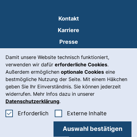
Kontakt
Karriere
Presse
Cookie-Hinweis
(externer Link, öffnet
Intranet
Damit unsere Website technisch funktioniert,
verwenden wir dafür
erforderliche Cookies
.
Leichte Sprache
Außerdem ermöglichen
optionale Cookies
eine
Gebärdensprache
bestmögliche Nutzung der Seite. Mit einem Häkchen
geben Sie Ihr Einverständnis. Sie können jederzeit
(externer Link, öffnet
Notfall
widerrufen. Mehr Infos dazu in unserer
Impressum
Datenschutzerklärung
.
Barrierefreiheit
Erforderliche Cookies akzeptieren
: Externe In
Erforderlich
Externe Inhalte
Datenschutz
Auswahl bestätigen
Cookie-Einstellungen