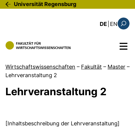
Direkt zum Inhalt
Universität Regensburg
: the c
DE
|
EN
Suchfo
Menü
Wirtschaftswissenschaften
–
Fakultät
–
Master
–
Lehrveranstaltung 2
Lehrveranstaltung 2
[Inhaltsbeschreibung der Lehrveranstaltung]