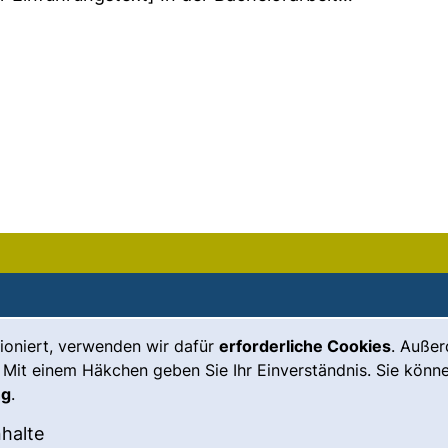
ioniert, verwenden wir dafür
erforderliche Cookies
. Auße
Leichte Sprache
Impressum
 Mit einem Häkchen geben Sie Ihr Einverständnis. Sie könne
Gebärdensprache
Barrierefreiheit
ng
.
(externer Link, öffnet neues Fenste
Notfall
Datenschutz
okies akzeptieren
: Externe Inhalte / Cookies akzeptieren
nhalte