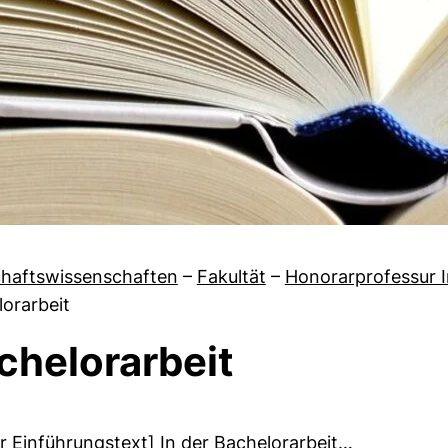
chaftswissenschaften
–
Fakultät
–
Honorarprofessur 
orarbeit
chelorarbeit
 von Team
r Einführungstext] In der Bachelorarbeit…