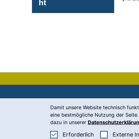
ht
Cookie-Hinweis
Damit unsere Website technisch funkt
Kontakt
eine bestmögliche Nutzung der Seite.
Karriere
dazu in unserer
Datenschutzerkläru
Presse
Erforderliche Co
Erforderlich
Externe I