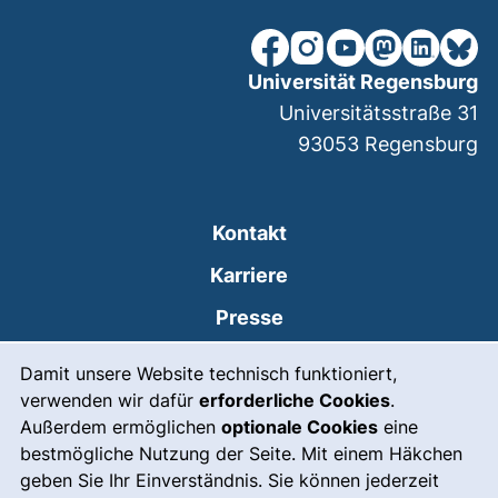
unsere Facebook-Seite (ex
unsere Instagram-Seit
unsere YouTube-Se
unsere Mastod
unsere Lin
unsere
Universität Regensburg
Universitätsstraße 31
93053
Regensburg
Kontakt
Karriere
Presse
Cookie-Hinweis
(externer Link, öffnet
Intranet
Damit unsere Website technisch funktioniert,
verwenden wir dafür
erforderliche Cookies
.
Leichte Sprache
Außerdem ermöglichen
optionale Cookies
eine
Gebärdensprache
bestmögliche Nutzung der Seite. Mit einem Häkchen
geben Sie Ihr Einverständnis. Sie können jederzeit
(externer Link, öffnet
Notfall