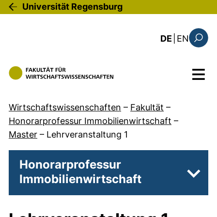
Direkt zum Inhalt
Universität Regensburg
: the c
DE
|
EN
Suchfo
Menü
Wirtschaftswissenschaften
–
Fakultät
–
Honorarprofessur Immobilienwirtschaft
–
Master
–
Lehrveranstaltung 1
Honorarprofessur
Immobilienwirtschaft
Unter