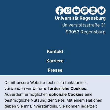
unsere Facebook-Seite (ex
unsere Instagram-Seit
unsere YouTube-Se
unsere Mastod
unsere Lin
unsere
Universität Regensburg
Universitätsstraße 31
93053
Regensburg
Kontakt
Karriere
Presse
Cookie-Hinweis
(externer Link, öffnet
Intranet
Damit unsere Website technisch funktioniert,
verwenden wir dafür
erforderliche Cookies
.
Leichte Sprache
Außerdem ermöglichen
optionale Cookies
eine
Gebärdensprache
bestmögliche Nutzung der Seite. Mit einem Häkchen
geben Sie Ihr Einverständnis. Sie können jederzeit
(externer Link, öffnet
Notfall