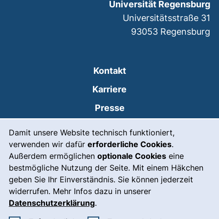
Universität Regensburg
Universitätsstraße 31
93053
Regensburg
Kontakt
Karriere
Presse
Cookie-Hinweis
(externer Link, öffnet
Intranet
Damit unsere Website technisch funktioniert,
verwenden wir dafür
erforderliche Cookies
.
Leichte Sprache
Außerdem ermöglichen
optionale Cookies
eine
Gebärdensprache
bestmögliche Nutzung der Seite. Mit einem Häkchen
geben Sie Ihr Einverständnis. Sie können jederzeit
(externer Link, öffnet
Notfall
widerrufen. Mehr Infos dazu in unserer
Impressum
Datenschutzerklärung
.