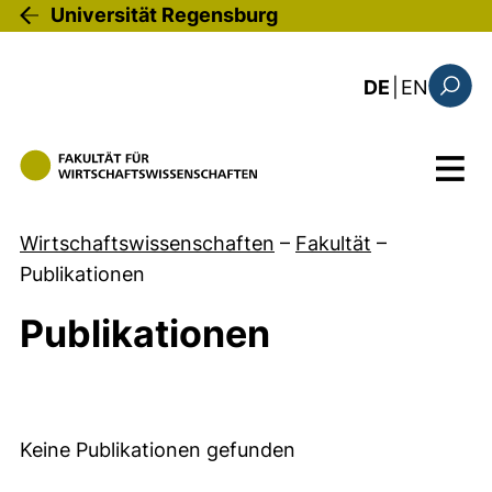
Direkt zum Inhalt
Universität Regensburg
: the c
DE
|
EN
Suchfo
Menü
Wirtschaftswissenschaften
–
Fakultät
–
Publikationen
Publikationen
Keine Publikationen gefunden