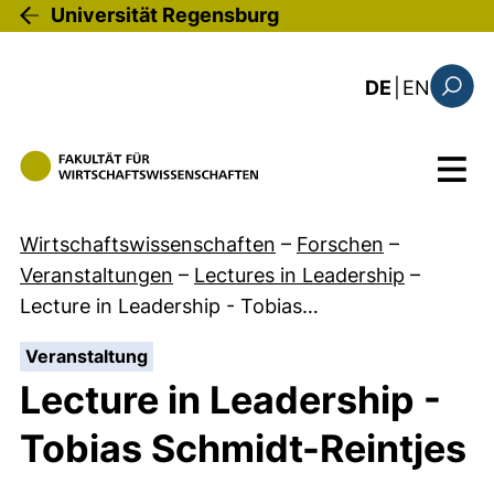
Direkt zum Inhalt
Universität Regensburg
: the c
DE
|
EN
Suchfo
Menü
Wirtschaftswissenschaften
–
Forschen
–
Veranstaltungen
–
Lectures in Leadership
–
Lecture in Leadership - Tobias…
:
Veranstaltung
Lecture in Leadership -
Tobias Schmidt-Reintjes