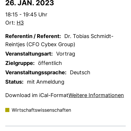
26. JAN. 2023
Zeit:
18:15 - 19:45 Uhr
Ort:
H3
Referentin / Referent:
Dr. Tobias Schmidt-
Reintjes (CFO Cybex Group)
Veranstaltungsart:
Vortrag
Zielgruppe:
öffentlich
Veranstaltungssprache:
Deutsch
Status:
mit Anmeldung
, 1 KB (öffnet neues Fenster)
(e
Download im iCal-Format
Weitere Informationen
Wirtschaftswissenschaften