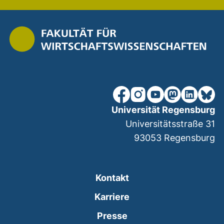
unsere Facebook-Seite (ex
unsere Instagram-Seit
unsere YouTube-Se
unsere Mastod
unsere Lin
unsere
Universität Regensburg
Universitätsstraße 31
93053
Regensburg
Kontakt
Karriere
Presse