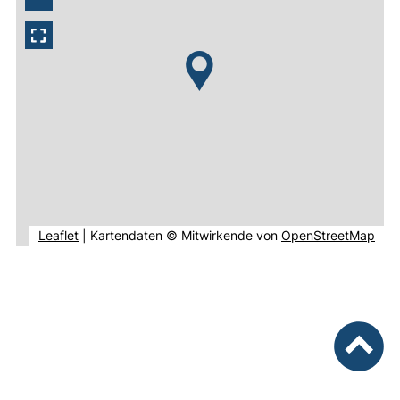
(externer Link, öffnet neues Fenster).
(ext
Leaflet
|
Kartendaten © Mitwirkende von
OpenStreetMap
nach ob