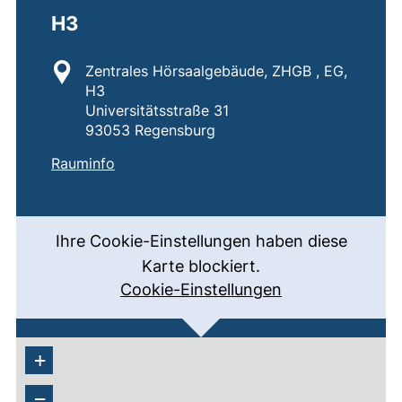
H3
Standort:
Zentrales Hörsaalgebäude, ZHGB , EG,
H3
Universitätsstraße 31
93053 Regensburg
:
H3
(externer Link, öffnet neues Fenster)
Rauminfo
Ihre Cookie-Einstellungen haben diese
Karte blockiert.
Cookie-Einstellungen
+
−