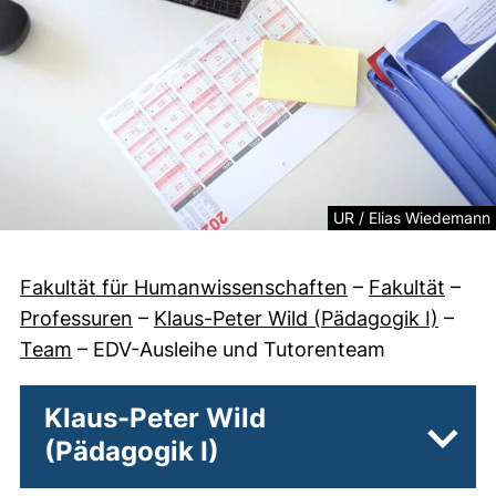
Rechtliche Information
UR / Elias Wiedemann
Fakultät für Humanwissenschaften
–
Fakultät
–
Professuren
–
Klaus-Peter Wild (Pädagogik I)
–
Team
–
EDV-Ausleihe und Tutorenteam
Klaus-Peter Wild
(Pädagogik I)
Unter