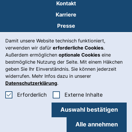
Kontakt
Karriere
Presse
Cookie-Hinweis
(externer Link, öffnet
Intranet
Damit unsere Website technisch funktioniert,
verwenden wir dafür
erforderliche Cookies
.
Leichte Sprache
Außerdem ermöglichen
optionale Cookies
eine
Gebärdensprache
bestmögliche Nutzung der Seite. Mit einem Häkchen
geben Sie Ihr Einverständnis. Sie können jederzeit
(externer Link, öffnet
Notfall
widerrufen. Mehr Infos dazu in unserer
Impressum
Datenschutzerklärung
.
Barrierefreiheit
Erforderliche Cookies akzeptieren
: Externe In
Erforderlich
Externe Inhalte
Datenschutz
Auswahl bestätigen
Cookie-Einstellungen
Alle annehmen