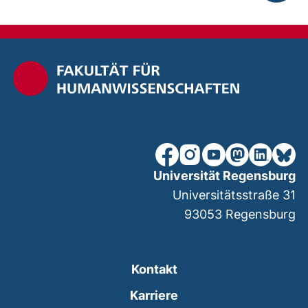
nach ob
unsere Facebook-Seite (ex
unsere Instagram-Seit
unsere YouTube-Se
unsere Mastod
unsere Lin
unsere
Universität Regensburg
Universitätsstraße 31
93053
Regensburg
Kontakt
Karriere