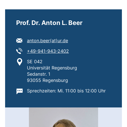
Prof. Dr. Anton L. Beer
E-Mail Adresse:
(öffnet Ihr E-Mail-Program
anton.beer​(at)​ur.de
Tel:
(startet einen Telefonanruf
+49-941-943-2402
Standort:
SE 042
Universität Regensburg
Sedanstr. 1
93055 Regensburg
Wichtige Informationen:
Sprechzeiten: Mi. 11:00 bis 12:00 Uhr