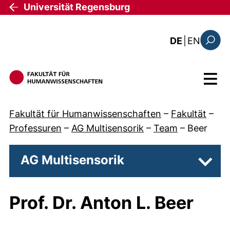
Direkt zum Inhalt
Universität Regensburg
: this 
DE
|
EN
Suchfo
Menü
Fakultät für Humanwissenschaften
–
Fakultät
–
Professuren
–
AG Multisensorik
–
Team
–
Beer
AG Multisensorik
Unter
Prof. Dr. Anton L. Beer