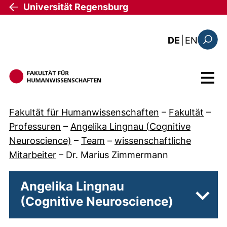
Direkt zum Inhalt
Universität Regensburg
: the c
DE
|
EN
Suchfo
Menü
Fakultät für Humanwissenschaften
–
Fakultät
–
Professuren
–
Angelika Lingnau (Cognitive
Neuroscience)
–
Team
–
wissenschaftliche
Mitarbeiter
–
Dr. Marius Zimmermann
Angelika Lingnau
(Cognitive Neuroscience)
Unter