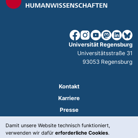
unsere Facebook-Seite (ex
unsere Instagram-Seit
unsere YouTube-Se
unsere Mastod
unsere Lin
unsere
Universität Regensburg
Universitätsstraße 31
93053
Regensburg
Kontakt
Karriere
Presse
Cookie-Hinweis
(externer Link, öffnet
Intranet
Damit unsere Website technisch funktioniert,
verwenden wir dafür
erforderliche Cookies
.
Leichte Sprache