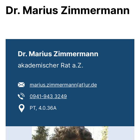
Dr. Marius Zimmermann
Dr. Marius Zimmermann
akademischer Rat a.Z.
E-Mail Adresse:
(öffnet Ihr E-Mai
marius.zimmermann​(at)​ur.de
Tel:
(startet einen Telefonanruf, we
0941-943 3249
Standort:
PT, 4.0.36A