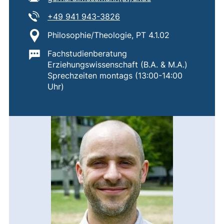
Tel:
(startet einen Telefonanruf,
+49 941 943-3826
Standort:
Philosophie/Theologie, PT 4.1.02
Wichtige Informationen:
Fachstudienberatung
Erziehungswissenschaft (B.A. & M.A.)
Sprechzeiten montags (13:00-14:00
Uhr)