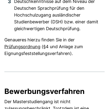
Deutschkenntnisse auf dem Niveau der
Deutschen Sprachprüfung für den
Hochschulzugang ausländischer
Studienbewerber (DSH) bzw. einer damit
gleichwertigen Deutschprüfung.
Genaueres hierzu finden Sie in der
(externer Link, öffnet neues Fens
Prüfungsordnung
(§4 und Anlage zum
Eignungsfeststellungsverfahren).
Bewerbungsverfahren
Der Masterstudiengang ist nicht
zulassungsbeschränkt. Trotzdem ist eine