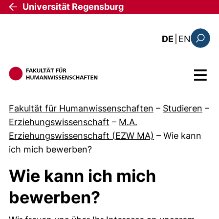
Direkt zum Inhalt
Universität Regensburg
: this 
DE
|
EN
Suchfo
Menü
Fakultät für Humanwissenschaften
–
Studieren
–
Erziehungswissenschaft
–
M.A.
Erziehungswissenschaft (EZW MA)
–
Wie kann
ich mich bewerben?
Wie kann ich mich
bewerben?