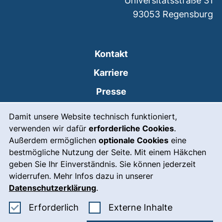
Universitätsstraße 31
93053
Regensburg
Kontakt
Karriere
Presse
Cookie-Hinweis
(externer Link, öffnet
Intranet
Damit unsere Website technisch funktioniert,
verwenden wir dafür
erforderliche Cookies
.
Leichte Sprache
Außerdem ermöglichen
optionale Cookies
eine
Gebärdensprache
bestmögliche Nutzung der Seite. Mit einem Häkchen
geben Sie Ihr Einverständnis. Sie können jederzeit
(externer Link, öffnet
Notfall
widerrufen. Mehr Infos dazu in unserer
Impressum
Datenschutzerklärung
.
Barrierefreiheit
Erforderliche Cookies akzeptieren
: Externe In
Erforderlich
Externe Inhalte