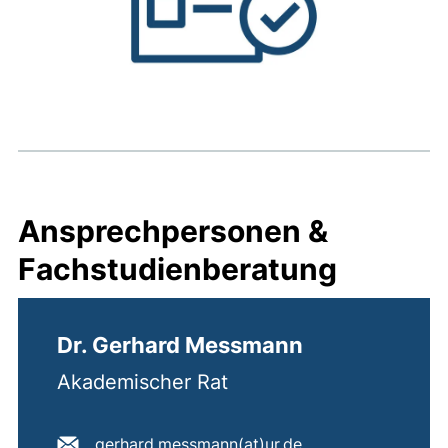
Ansprechpersonen &
Fachstudienberatung
Dr. Gerhard Messmann
Akademischer Rat
E-Mail Adresse:
(öffnet Ihr E-Mail
gerhard.messmann​(at)​ur.de