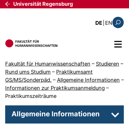
Direkt zum Inhalt
Universität Regensburg
: the c
DE
|
EN
Suchfo
Menü
Fakultät für Humanwissenschaften
–
Studieren
–
Rund ums Studium
–
Praktikumsamt
GS/MS/Sonderpäd.
–
Allgemeine Informationen
–
Informationen zur Praktikumsanmeldung
–
Praktikumszeiträume
Allgemeine Informationen
Unter