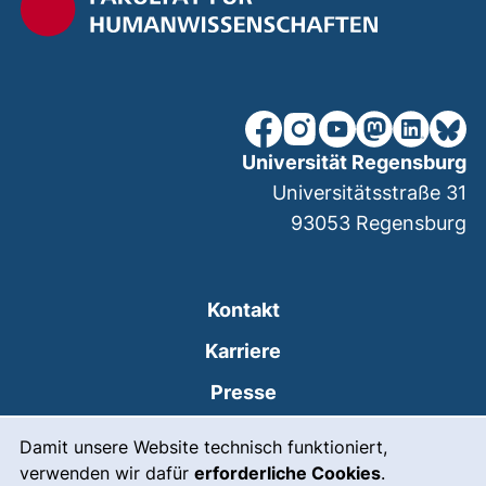
unsere Facebook-Seite (ex
unsere Instagram-Seit
unsere YouTube-Se
unsere Mastod
unsere Lin
unsere
Universität Regensburg
Universitätsstraße 31
93053
Regensburg
Kontakt
Karriere
Presse
Cookie-Hinweis
(externer Link, öffnet
Intranet
Damit unsere Website technisch funktioniert,
verwenden wir dafür
erforderliche Cookies
.
Leichte Sprache