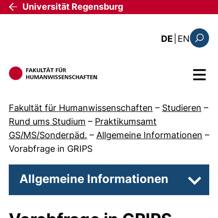
Direkt zum Inhalt
Universität Regensburg
: the c
DE
|
EN
Suchfo
Menü
Fakultät für Humanwissenschaften
–
Studieren
–
Rund ums Studium
–
Praktikumsamt
GS/MS/Sonderpäd.
–
Allgemeine Informationen
–
Vorabfrage in GRIPS
Allgemeine Informationen
Unter