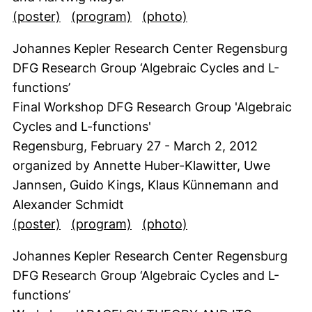
(öffnet neues Fenster). (nicht barrierefrei)
(öffnet neues Fenster). (nicht 
(öffnet neues Fenste
(poster)
(program)
(photo)
Johannes Kepler Research Center Regensburg
DFG Research Group ‘Algebraic Cycles and L-
functions’
Final Workshop DFG Research Group 'Algebraic
Cycles and L-functions'
Regensburg, February 27 - March 2, 2012
organized by Annette Huber-Klawitter, Uwe
Jannsen, Guido Kings, Klaus Künnemann and
Alexander Schmidt
(öffnet neues Fenster). (nicht barrierefrei)
(öffnet neues Fenster). (nicht 
(öffnet neues Fenste
(poster)
(program)
(photo)
Johannes Kepler Research Center Regensburg
DFG Research Group ‘Algebraic Cycles and L-
functions’