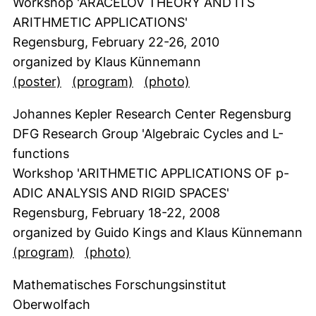
Workshop 'ARACELOV THEORY AND ITS
ARITHMETIC APPLICATIONS'
Regensburg, February 22-26, 2010
organized by Klaus Künnemann
(öffnet neues Fenster). (nicht barrierefrei)
(öffnet neues Fenster). (nicht 
(öffnet neues Fenste
(poster)
(program)
(photo)
Johannes Kepler Research Center Regensburg
DFG Research Group 'Algebraic Cycles and L-
functions
Workshop 'ARITHMETIC APPLICATIONS OF p-
ADIC ANALYSIS AND RIGID SPACES'
Regensburg, February 18-22, 2008
organized by Guido Kings and Klaus Künnemann
(öffnet neues Fenster). (nicht barrierefre
(öffnet neues Fenster)
(program)
(photo)
Mathematisches Forschungsinstitut
Oberwolfach