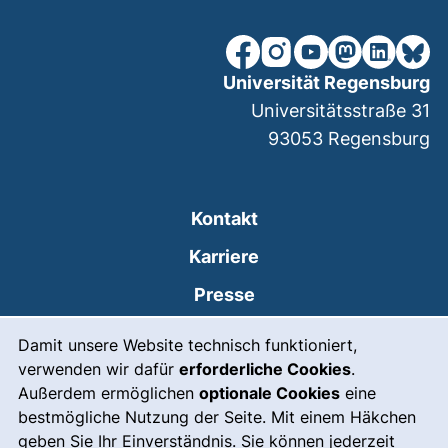
unsere Facebook-Seite (ex
unsere Instagram-Seit
unsere YouTube-Se
unsere Mastod
unsere Lin
unsere
Universität Regensburg
Universitätsstraße 31
93053
Regensburg
Kontakt
Karriere
Presse
Cookie-Hinweis
(externer Link, öffnet
Intranet
Damit unsere Website technisch funktioniert,
verwenden wir dafür
erforderliche Cookies
.
Leichte Sprache
Außerdem ermöglichen
optionale Cookies
eine
Gebärdensprache
bestmögliche Nutzung der Seite. Mit einem Häkchen
geben Sie Ihr Einverständnis. Sie können jederzeit
(externer Link, öffnet
Notfall