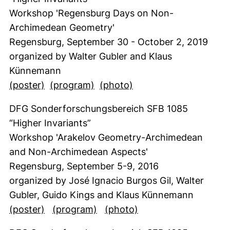
Workshop 'Regensburg Days on Non-
Archimedean Geometry'
Regensburg, September 30 - October 2, 2019
organized by Walter Gubler and Klaus
Künnemann
(öffnet neues Fenster). (nicht barrierefrei)
(öffnet neues Fenster). (nicht b
(öffnet neues Fenster
(poster)
(program)
(photo)
DFG Sonderforschungsbereich SFB 1085
“Higher Invariants”
Workshop 'Arakelov Geometry-Archimedean
and Non-Archimedean Aspects'
Regensburg, September 5-9, 2016
organized by José Ignacio Burgos Gil, Walter
Gubler, Guido Kings and Klaus Künnemann
(öffnet neues Fenster). (nicht barrierefrei)
(öffnet neues Fenster). (nicht 
(öffnet neues Fenste
(poster)
(program)
(photo)