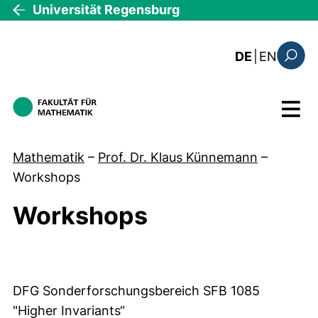
Direkt zum Inhalt
Universität Regensburg
: this 
DE
|
EN
Suchfo
Menü
Mathematik
–
Prof. Dr. Klaus Künnemann
–
Workshops
Workshops
Workshops
DFG Sonderforschungsbereich SFB 1085
"Higher Invariants“