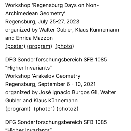
Workshop 'Regensburg Days on Non-
Archimedean Geometry‘
Regensburg, July 25-27, 2023
organized by Walter Gubler, Klaus Künnemann
and Enrica Mazzon
(öffnet neues Fenster). (nicht barrierefrei)
(öffnet neues Fenster). (nicht ba
(öffnet neues Fenster)
(poster)
(program)
(photo)
DFG Sonderforschungsbereich SFB 1085
“Higher Invariants”
Workshop 'Arakelov Geometry'
Regensburg, September 6 - 10, 2021
organized by José Ignacio Burgos Gil, Walter
Gubler and Klaus Künnemann
(öffnet neues Fenster). (nicht barrierefre
(öffnet neues Fenster)
(öffnet neues Fenste
(program)
(photo1)
(photo2)
DFG Sonderforschungsbereich SFB 1085
“Higher Invariants”