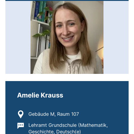
Amelie Krauss
Standort:
Gebäude M, Raum 107
Wichtige Informationen:
Lehramt Grundschule (Mathematik,
Geschichte, Deutsch(e)