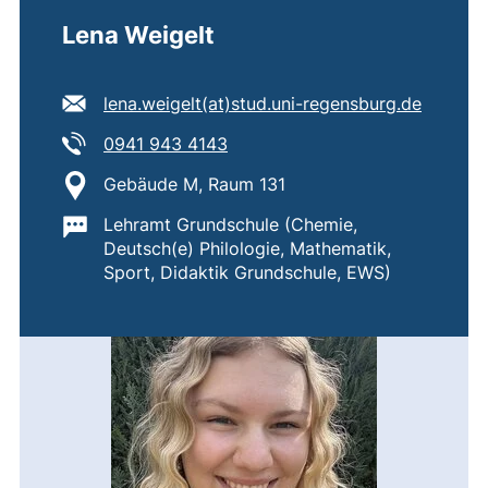
Lena Weigelt
E-Mail Adresse:
(öffnet
lena.weigelt​(at)​stud.uni-regensburg.de
Tel:
(startet einen Telefonanruf, wen
0941 943 4143
Standort:
Gebäude M, Raum 131
Wichtige Informationen:
Lehramt Grundschule (Chemie,
Deutsch(e) Philologie, Mathematik,
Sport, Didaktik Grundschule, EWS)