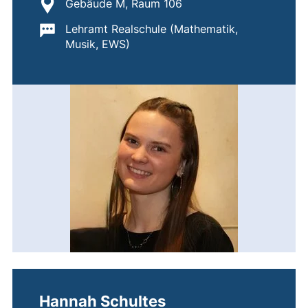
Standort:
Gebäude M, Raum 106
Wichtige Informationen:
Lehramt Realschule (Mathematik,
Musik, EWS)
Hannah Schultes