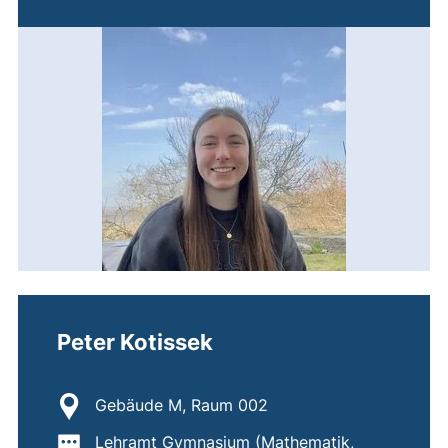
Peter Kotissek
Standort:
Gebäude M, Raum 002
Wichtige Informationen:
Lehramt Gymnasium (Mathematik,