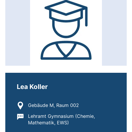
Lea Koller
Standort:
Gebäude M, Raum 002
Wichtige Informationen:
Lehramt Gymnasium (Chemie,
Mathematik, EWS)