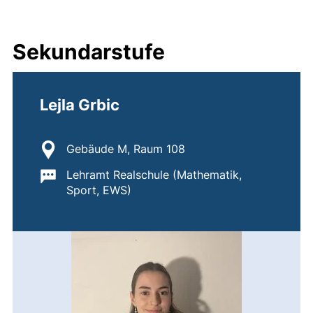
Sekundarstufe
Lejla Grbic
Standort:
Gebäude M, Raum 108
Wichtige Informationen:
Lehramt Realschule (Mathematik,
Sport, EWS)