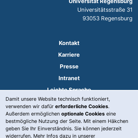
Universität Regensburg
Universitätsstraße 31
93053
Regensburg
Kontakt
Karriere
Presse
(externer Link, öffnet
Intranet
Leichte Sprache
Cookie-Hinweis
Damit unsere Website technisch funktioniert,
Gebärdensprache
verwenden wir dafür
erforderliche Cookies
.
(externer Link, öffnet
Notfall
Außerdem ermöglichen
optionale Cookies
eine
bestmögliche Nutzung der Seite. Mit einem Häkchen
Impressum
geben Sie Ihr Einverständnis. Sie können jederzeit
widerrufen. Mehr Infos dazu in unserer
Barrierefreiheit