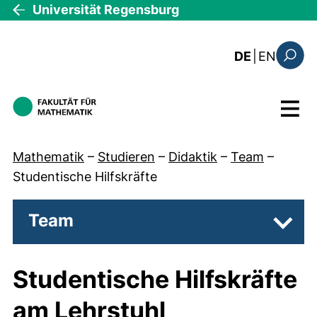
Direkt zum Inhalt
Universität Regensburg
: the c
DE
|
EN
Suchfo
Menü
Mathematik
–
Studieren
–
Didaktik
–
Team
–
Studentische Hilfskräfte
Team
Unter
Studentische Hilfskräfte
am Lehrstuhl