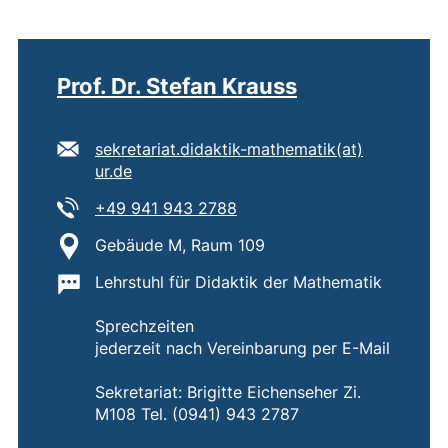
Prof. Dr. Stefan Krauss
E-Mail Adresse:
sekretariat.didaktik-mathematik​(at)​
(öffnet Ihr E-Mail-Programm)
ur.de
Tel:
(startet einen Telefonanruf,
+49 941 943 2788
Standort:
Gebäude M, Raum 109
Wichtige Informationen:
Lehrstuhl für Didaktik der Mathematik
Sprechzeiten
jederzeit nach Vereinbarung per E-Mail
Sekretariat: Brigitte Eichenseher Zi.
M108 Tel. (0941) 943 2787