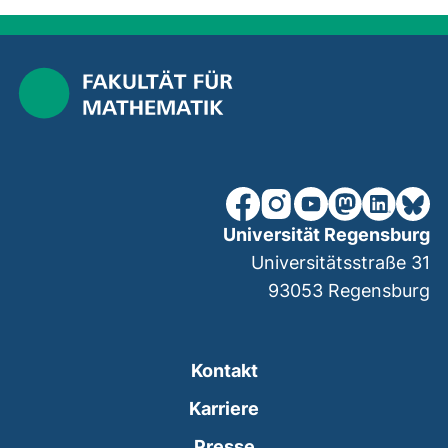
unsere Facebook-Seite (ex
unsere Instagram-Seit
unsere YouTube-Se
unsere Mastod
unsere Lin
unsere
Universität Regensburg
Universitätsstraße 31
93053
Regensburg
Kontakt
Karriere
Presse