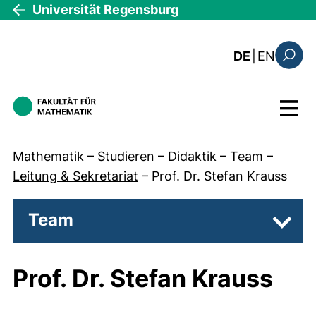
Direkt zum Inhalt
Universität Regensburg
: the c
DE
|
EN
Suchfo
Menü
Mathematik
–
Studieren
–
Didaktik
–
Team
–
Leitung & Sekretariat
–
Prof. Dr. Stefan Krauss
Team
Unter
Prof. Dr. Stefan Krauss