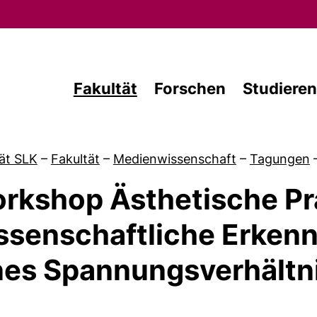
Direkt zum Inhalt
Fakultät
Forschen
Studieren
ät SLK
–
Fakultät
–
Medienwissenschaft
–
Tagungen
rkshop Ästhetische Pra
von Studium
ssenschaftliche Erkenn
nes Spannungsverhältn