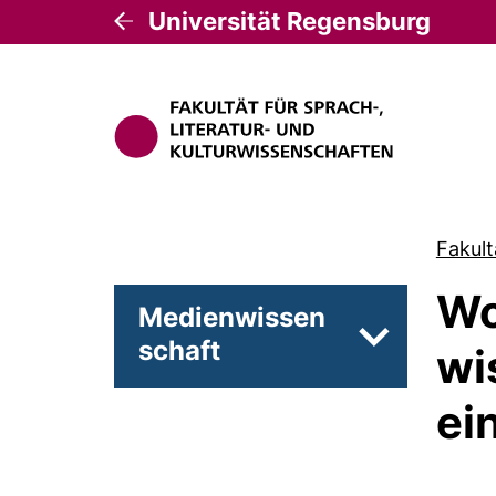
Universität Regensburg
Fakult
Wo
Medienwissen
schaft
Unterseiten 
wi
ei