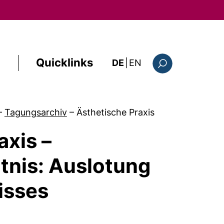
Quicklinks
: this page in Englis
DE
|
EN
Suchformular
–
Tagungsarchiv
–
Ästhetische Praxis
xis –
tnis: Auslotung
isses