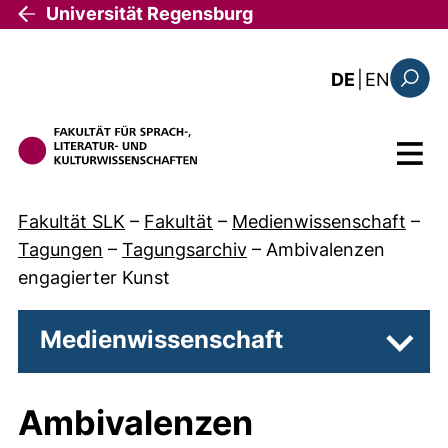
Direkt zum Inhalt
Universität Regensburg
: this 
DE
|
EN
Suchfo
Menü
Fakultät SLK
–
Fakultät
–
Medienwissenschaft
–
Tagungen
–
Tagungsarchiv
–
Ambivalenzen
engagierter Kunst
Medienwissenschaft
Unter
Ambivalenzen