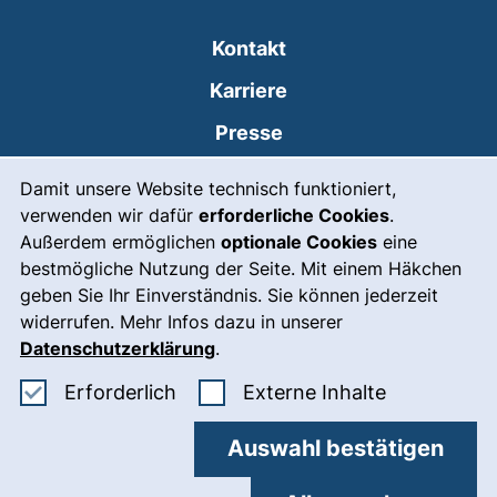
Kontakt
Karriere
Presse
Cookie-Hinweis
(externer Link, öffnet
Intranet
Damit unsere Website technisch funktioniert,
verwenden wir dafür
erforderliche Cookies
.
Leichte Sprache
Außerdem ermöglichen
optionale Cookies
eine
Gebärdensprache
bestmögliche Nutzung der Seite. Mit einem Häkchen
geben Sie Ihr Einverständnis. Sie können jederzeit
(externer Link, öffnet
Notfall
widerrufen. Mehr Infos dazu in unserer
Impressum
Datenschutzerklärung
.
Barrierefreiheit
Erforderliche Cookies akzeptieren
: Externe In
Erforderlich
Externe Inhalte
Datenschutz
Auswahl bestätigen
Cookie-Einstellungen