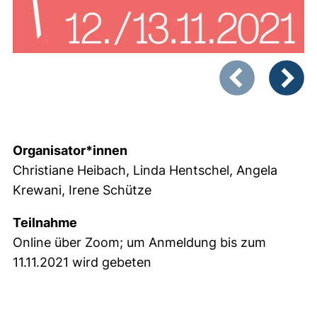
Zeigt Folie 1 von
Vorheriges Bild
Nächste
Organisator*innen
Christiane Heibach, Linda Hentschel, Angela
Krewani, Irene Schütze
Teilnahme
Online über Zoom; um Anmeldung bis zum
11.11.2021 wird gebeten