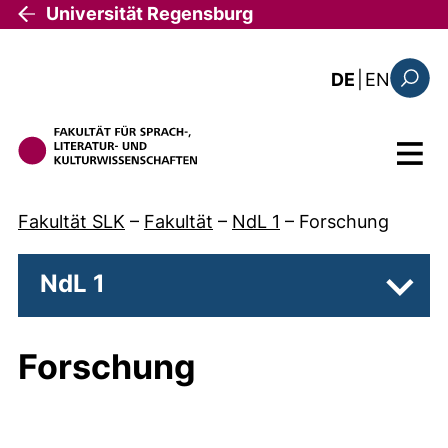
Direkt zum Inhalt
Universität Regensburg
: this 
DE
|
EN
Suchfo
Menü
Fakultät SLK
–
Fakultät
–
NdL 1
–
Forschung
NdL 1
Unter
Forschung