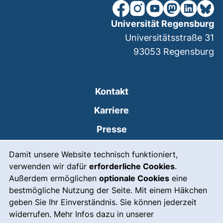
unsere Facebook-Seite (ex
unsere Instagram-Seit
unsere YouTube-Se
unsere Mastod
unsere Lin
unsere
Universität Regensburg
Universitätsstraße 31
93053
Regensburg
Kontakt
Karriere
Presse
Cookie-Hinweis
(externer Link, öffnet
Intranet
Damit unsere Website technisch funktioniert,
verwenden wir dafür
erforderliche Cookies
.
Leichte Sprache
Außerdem ermöglichen
optionale Cookies
eine
Gebärdensprache
bestmögliche Nutzung der Seite. Mit einem Häkchen
geben Sie Ihr Einverständnis. Sie können jederzeit
(externer Link, öffnet
Notfall
widerrufen. Mehr Infos dazu in unserer