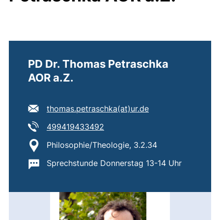
PD Dr. Thomas Petraschka
AOR a.Z.
E-Mail Adresse:
(öffnet Ihr E-Mail
thomas.petraschka​(at)​ur.de
Tel:
(startet einen Telefonanruf, wen
499419433492
Standort:
Philosophie/Theologie, 3.2.34
Wichtige Informationen:
Sprechstunde Donnerstag 13-14 Uhr