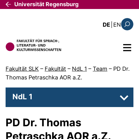
Direkt zum Inhalt
Universität Regensburg
: this 
DE
|
EN
Suchfo
Menü
Fakultät SLK
–
Fakultät
–
NdL 1
–
Team
–
PD Dr.
Thomas Petraschka AOR a.Z.
NdL 1
Unter
PD Dr. Thomas
Petraschka AOR a.Z.