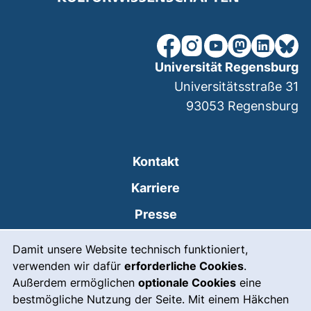
unsere Facebook-Seite (ex
unsere Instagram-Seit
unsere YouTube-Se
unsere Mastod
unsere Lin
unsere
Universität Regensburg
Universitätsstraße 31
93053
Regensburg
Kontakt
Karriere
Presse
Cookie-Hinweis
(externer Link, öffnet
Intranet
Damit unsere Website technisch funktioniert,
verwenden wir dafür
erforderliche Cookies
.
Leichte Sprache
Außerdem ermöglichen
optionale Cookies
eine
Gebärdensprache
bestmögliche Nutzung der Seite. Mit einem Häkchen