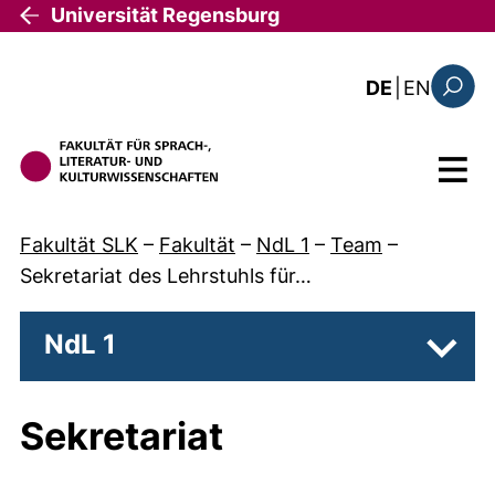
Direkt zum Inhalt
Universität Regensburg
: this 
DE
|
EN
Suchfo
Menü
Fakultät SLK
–
Fakultät
–
NdL 1
–
Team
–
Sekretariat des Lehrstuhls für…
NdL 1
Unter
Sekretariat