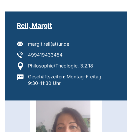
Reil, Margit
E-Mail Adresse:
(öffnet Ihr E-Mail-Programm
margit.reil​(at)​ur.de
Tel:
(startet einen Telefonanruf, wen
499419433454
Standort:
Philosophie/Theologie, 3.2.18
Wichtige Informationen:
Geschäftszeiten: Montag-Freitag,
9:30-11:30 Uhr