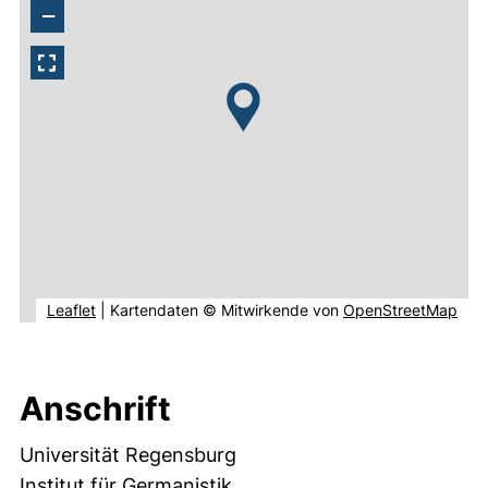
−
(externer Link, öffnet neues Fenster).
(ext
Leaflet
|
Kartendaten © Mitwirkende von
OpenStreetMap
Anschrift
Universität Regensburg
Institut für Germanistik