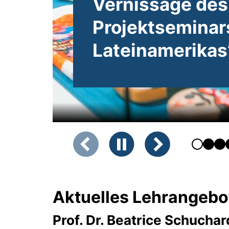
Schreibworks
#NewLatinoBoo
Estrada
Zeigt Folie 2 von 6
Vorherige Folie
Animation anhalten
Nächste Folie
Aktuelles Lehrangeb
Prof. Dr. Beatrice Schuchar