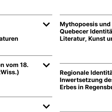
Mythopoesis und 
Quebecer Identit
aturen
Literatur, Kunst 
en vom 18.
tWiss.)
Regionale Identitä
Inwertsetzung des
Erbes in Regensb