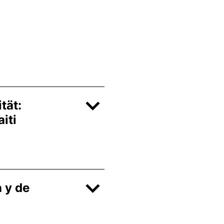
tät:
aiti
 y de