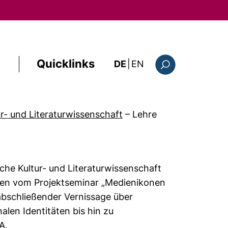
Quicklinks
: this page in Englis
DE
|
EN
Suchformular
r- und Literaturwissenschaft
–
Lehre
sche Kultur- und Literaturwissenschaft
chen vom Projektseminar „Medienikonen
abschließender Vernissage über
len Identitäten bis hin zu
A.