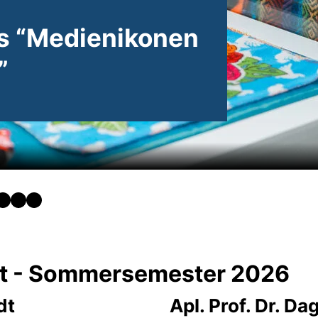
hop
m mit Oswaldo
ot - Sommersemester 2026
dt
Apl. Prof. Dr. D