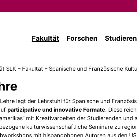
Direkt zum Inhalt
Fakultät
Forschen
Studieren
ät SLK
–
Fakultät
–
Spanische und Französische Kultu
hre
 Lehre legt der Lehrstuhl für Spanische und Französi
von Aktuelles
auf
partizipative und innovative Formate
. Diese rei
amerikas“ mit Kreativarbeiten der Studierenden und 
bezogene kulturwissenschaftliche Seminare zu regiona
ibworkshops mit hispanophonen Autoren aus den US