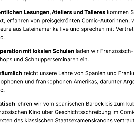
entlichen Lesungen, Ateliers und Talleres
kommen Stu
t, erfahren von preisgekrönten Comic-Autorinnen, w
eure aus Lateinamerika live und sprechen mit Vertre
c.
peration mit lokalen Schulen
laden wir Französisch-
hops und Schnupperseminaren ein.
rräumlich
reicht unsere Lehre von Spanien und Frankr
ophonen und frankophonen Amerikas, darunter Argen
c.
tisch
lehren wir vom spanischen Barock bis zum k
anzösischen Kino über Geschichtsschreibung im Com
exten des klassischen Staatsexamenskanons vertraut