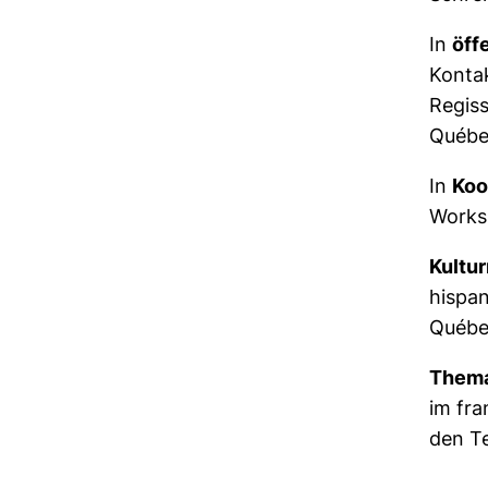
In
öff
Kontak
Regiss
Québe
In
Koo
Works
Kultu
hispan
Québe
Thema
im fr
den T