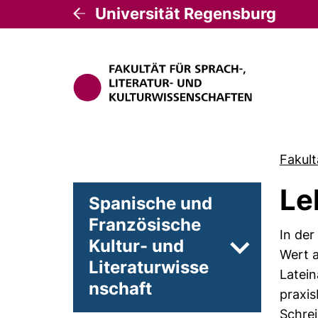
Universität Regensburg
Fakult
Le
Spanische und
Französische
In der
Kultur- und
Unterseiten 
Wert 
Literaturwisse
Latein
nschaft
praxis
Schre