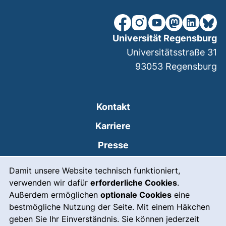
unsere Facebook-Seite (ex
unsere Instagram-Seit
unsere YouTube-Se
unsere Mastod
unsere Lin
unsere
Universität Regensburg
Universitätsstraße 31
93053
Regensburg
Kontakt
Karriere
Presse
Cookie-Hinweis
(externer Link, öffnet
Intranet
Damit unsere Website technisch funktioniert,
verwenden wir dafür
erforderliche Cookies
.
Leichte Sprache
Außerdem ermöglichen
optionale Cookies
eine
Gebärdensprache
bestmögliche Nutzung der Seite. Mit einem Häkchen
geben Sie Ihr Einverständnis. Sie können jederzeit
(externer Link, öffnet
Notfall