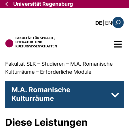
Direkt zum Inhalt
Universität Regensburg
: the c
DE
|
EN
Suchfo
Menü
Fakultät SLK
–
Studieren
–
M.A. Romanische
Kulturräume
–
Erforderliche Module
M.A. Romanische
Kulturräume
Unter
Diese Leistungen