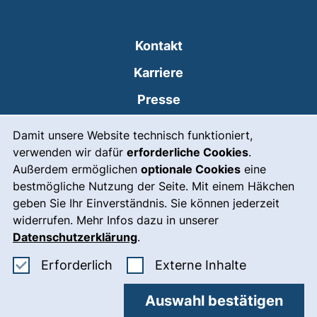
Kontakt
Karriere
Presse
Cookie-Hinweis
(externer Link, öffnet
Intranet
Damit unsere Website technisch funktioniert,
verwenden wir dafür
erforderliche Cookies
.
Leichte Sprache
Außerdem ermöglichen
optionale Cookies
eine
Gebärdensprache
bestmögliche Nutzung der Seite. Mit einem Häkchen
geben Sie Ihr Einverständnis. Sie können jederzeit
(externer Link, öffnet
Notfall
widerrufen. Mehr Infos dazu in unserer
Impressum
Datenschutzerklärung
.
Barrierefreiheit
Erforderliche Cookies akzeptieren
: Externe In
Erforderlich
Externe Inhalte
Datenschutz
Auswahl bestätigen
Cookie-Einstellungen