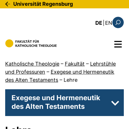
Direkt zum Inhalt
Universität Regensburg
: this 
DE
|
EN
Suchfo
Menü
Katholische Theologie
–
Fakultät
–
Lehrstühle
und Professuren
–
Exegese und Hermeneutik
des Alten Testaments
–
Lehre
Exegese und Hermeneutik
des Alten Testaments
Unter