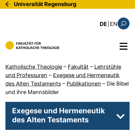
Direkt zum Inhalt
Universität Regensburg
: this 
DE
|
EN
Suchfo
Menü
Katholische Theologie
–
Fakultät
–
Lehrstühle
und Professuren
–
Exegese und Hermeneutik
des Alten Testaments
–
Publikationen
–
Die Bibel
und ihre Mannsbilder
Exegese und Hermeneutik
des Alten Testaments
Unter