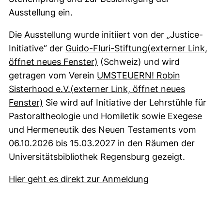
Ausstellung ein.
Die Ausstellung wurde initiiert von der „Justice-
Initiative“ der
Guido-Fluri-Stiftung
(externer Link,
(externer Link, öffnet neues 
öffnet neues Fenster)
(Schweiz) und wird
getragen vom Verein
UMSTEUERN! Robin
Sisterhood e.V.
(externer Link, öffnet neues
(externer Link, öffnet neues Fenster)
Fenster)
Sie wird auf Initiative der Lehrstühle für
Pastoraltheologie und Homiletik sowie Exegese
und Hermeneutik des Neuen Testaments vom
06.10.2026 bis 15.03.2027 in den Räumen der
Universitätsbibliothek Regensburg gezeigt.
(externer Link, 
Hier geht es direkt zur Anmeldung