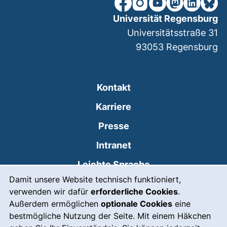
unsere Facebook-Seite (ex
unsere Instagram-Seit
unsere YouTube-Se
unsere Mastod
unsere Lin
unsere
Universität Regensburg
Universitätsstraße 31
93053
Regensburg
Kontakt
Karriere
Presse
(externer Link, öffnet
Intranet
Leichte Sprache
Cookie-Hinweis
Damit unsere Website technisch funktioniert,
Gebärdensprache
verwenden wir dafür
erforderliche Cookies
.
(externer Link, öffnet
Notfall
Außerdem ermöglichen
optionale Cookies
eine
bestmögliche Nutzung der Seite. Mit einem Häkchen
Impressum