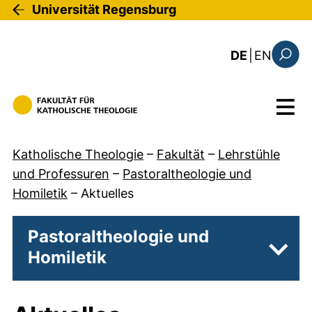
Direkt zum Inhalt
Universität Regensburg
: this 
DE
|
EN
Suchfo
Menü
Katholische Theologie
–
Fakultät
–
Lehrstühle
und Professuren
–
Pastoraltheologie und
Homiletik
–
Aktuelles
Pastoraltheologie und
Homiletik
Unter