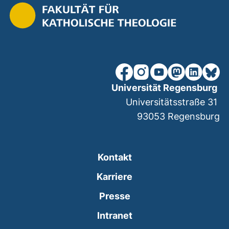
unsere Facebook-Seite (ex
unsere Instagram-Seit
unsere YouTube-Se
unsere Mastod
unsere Lin
unsere
Universität Regensburg
Universitätsstraße 31
93053
Regensburg
Kontakt
Karriere
Presse
(externer Link, öffne
Intranet