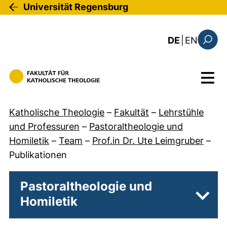
Direkt zum Inhalt
Universität Regensburg
: the c
DE
|
EN
Suchfo
Menü
Katholische Theologie
–
Fakultät
–
Lehrstühle
und Professuren
–
Pastoraltheologie und
Homiletik
–
Team
–
Prof.in Dr. Ute Leimgruber
–
Publikationen
Pastoraltheologie und
Homiletik
Unter