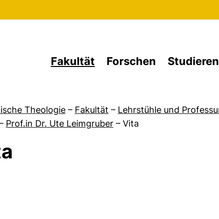
Direkt zum Inhalt
Fakultät
Forschen
Studieren
ische Theologie
–
Fakultät
–
Lehrstühle und Professu
–
Prof.in Dr. Ute Leimgruber
–
Vita
ta
von Das Fach