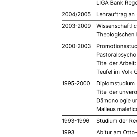
LIGA Bank Rege
2004/2005
Lehrauftrag an 
2003-2009
Wissenschaftlic
Theologischen F
2000-2003
Promotionsstudi
Pastoralpsychol
Titel der Arbe
Teufel im Volk 
1995-2000
Diplomstudium 
Titel der unverö
Dämonologie un
Malleus malefi
1993-1996
Studium der Re
1993
Abitur am Ott