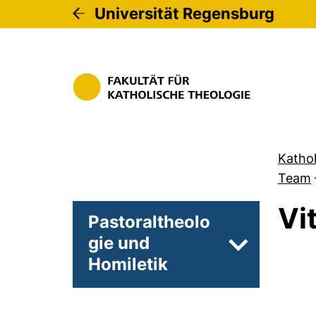
Universität Regensburg
Kathol
Team
Vi
Pastoraltheolo
gie und
Unterseiten 
Homiletik