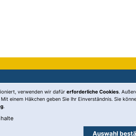
ioniert, verwenden wir dafür
erforderliche Cookies
. Auße
Leichte Sprache
Impressum
 Mit einem Häkchen geben Sie Ihr Einverständnis. Sie könne
Gebärdensprache
Barrierefreiheit
ng
.
(externer Link, öffnet neues Fenste
Notfall
Datenschutz
okies akzeptieren
: Externe Inhalte / Cookies akzeptieren
nhalte
externer Link, öffnet neues Fenster)
Cookie-
Einstellungen
Auswahl bestä