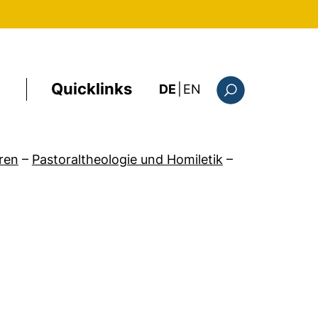
Quicklinks
: the current page i
DE
|
EN
Suchformular
ren
–
Pastoraltheologie und Homiletik
–