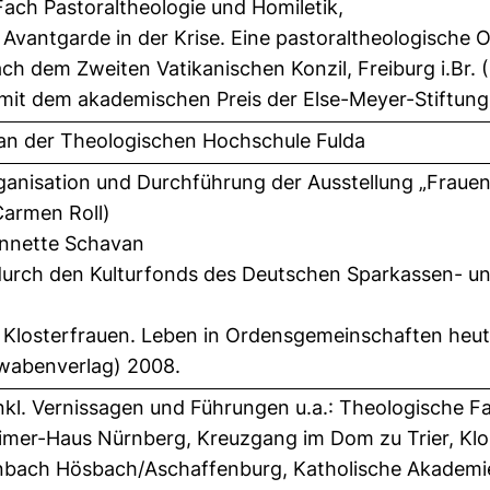
 Fach Pastoraltheologie und Homiletik,
t: Avantgarde in der Krise. Eine pastoraltheologisch
h dem Zweiten Vatikanischen Konzil, Freiburg i.Br. (
mit dem akademischen Preis der Else-Meyer-Stiftung
 an der Theologischen Hochschule Fulda
anisation und Durchführung der Ausstellung „Frauenk
 Carmen Roll)
Annette Schavan
 durch den Kulturfonds des Deutschen Sparkassen- u
– Klosterfrauen. Leben in Ordensgemeinschaften heu
hwabenverlag) 2008.
nkl. Vernissagen und Führungen u.a.: Theologische Fa
imer-Haus Nürnberg, Kreuzgang im Dom zu Trier, Klost
bach Hösbach/Aschaffenburg, Katholische Akademie