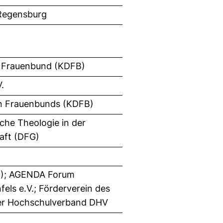
 Regensburg
er Frauenbund (KDFB)
.
en Frauenbunds (KDFB)
che Theologie in der
aft (DFG)
FB); AGENDA Forum
els e.V.; Förderverein des
her Hochschulverband DHV