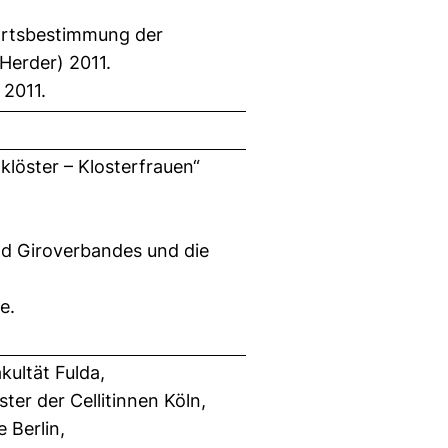
e Ortsbestimmung der
Herder) 2011.
 2011.
löster – Klosterfrauen“
nd Giroverbandes und die
te.
kultät Fulda,
er der Cellitinnen Köln,
 Berlin,