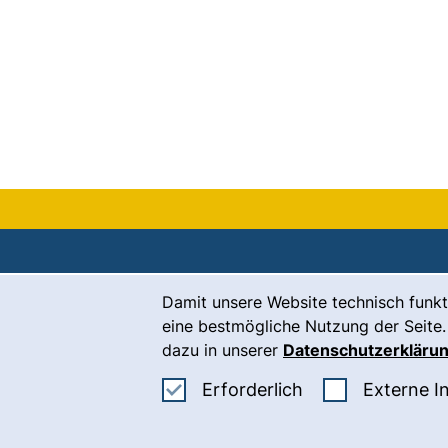
Cookie-Hinweis
Damit unsere Website technisch funkt
Kontakt
eine bestmögliche Nutzung der Seite.
Karriere
dazu in unserer
Datenschutzerkläru
Presse
Erforderliche Co
Erforderlich
Externe I
(
Intranet