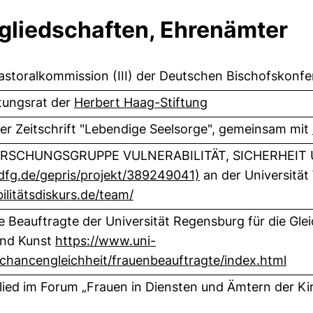
tgliedschaften, Ehrenämter
Pastoralkommission (III) der Deutschen Bischofskonf
(externer Link, ö
ftungsrat der
Herbert Haag-Stiftung
 der Zeitschrift "Lebendige Seelsorge", gemeinsam mit
 FORSCHUNGSGRUPPE VULNERABILITÄT, SICHERHEIT 
(externer Link, öff
.dfg.de/gepris/projekt/389249041)
an der Universitä
(externer Link, öffnet neues F
bilitätsdiskurs.de/team/
e Beauftragte der Universität Regensburg für die Gle
und Kunst
https://www.uni-
(ext
chancengleichheit/frauenbeauftragte/index.html
lied im Forum „Frauen in Diensten und Ämtern der Ki