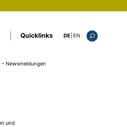
Quicklinks
: the current page i
DE
|
EN
Suchformular
s
–
Newsmeldungen
rdinatoren zu erstellen
en und