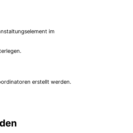
ranstaltungselement im
terlegen.
rdinatoren erstellt werden.
lden