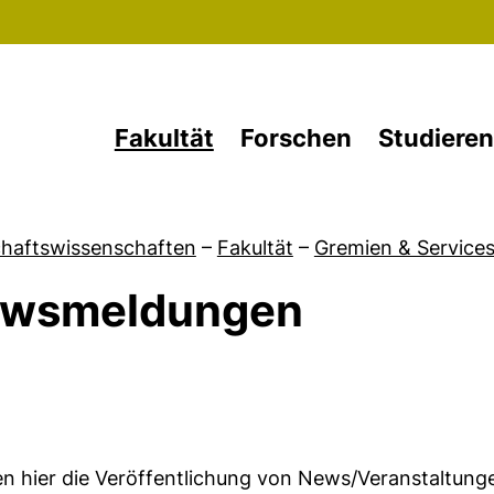
Direkt zum Inhalt
Fakultät
Forschen
Studieren
chaftswissenschaften
–
Fakultät
–
Gremien & Service
wsmeldungen
von Allgemeine Studiumsnews durch Studiengangskoo
en hier die Veröffentlichung von News/Veranstaltung