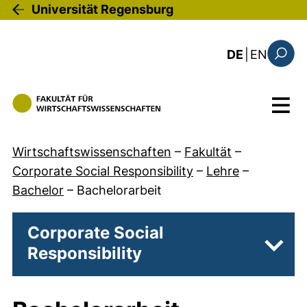
Direkt zum Inhalt
Universität Regensburg
: the c
DE
|
EN
Suchfo
Menü
Wirtschaftswissenschaften
–
Fakultät
–
Corporate Social Responsibility
–
Lehre
–
Bachelor
–
Bachelorarbeit
Corporate Social
Responsibility
Unter