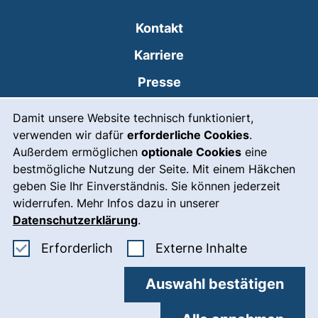
Kontakt
Karriere
Presse
Cookie-Hinweis
(externer Link, öffnet
Intranet
Damit unsere Website technisch funktioniert,
verwenden wir dafür
erforderliche Cookies
.
Leichte Sprache
Außerdem ermöglichen
optionale Cookies
eine
Gebärdensprache
bestmögliche Nutzung der Seite. Mit einem Häkchen
geben Sie Ihr Einverständnis. Sie können jederzeit
(externer Link, öffnet
Notfall
widerrufen. Mehr Infos dazu in unserer
Impressum
Datenschutzerklärung
.
Barrierefreiheit
Erforderliche Cookies akzeptieren
: Externe In
Erforderlich
Externe Inhalte
Datenschutz
Auswahl bestätigen
Cookie-Einstellungen