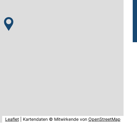
(externer Link, öffnet neues Fenster).
(externe
Leaflet
|
Kartendaten © Mitwirkende von
OpenStreetMap