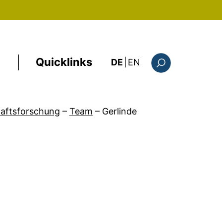
Quicklinks
: this page in Englis
DE
|
EN
Suchformular
haftsforschung
–
Team
–
Gerlinde