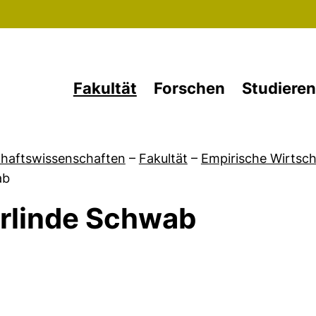
Direkt zum Inhalt
Fakultät
Forschen
Studieren
chaftswissenschaften
–
Fakultät
–
Empirische Wirtsc
ab
rlinde Schwab
von Forschung