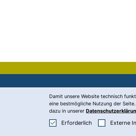
Cookie-Hinweis
Damit unsere Website technisch funkt
Kontakt
eine bestmögliche Nutzung der Seite.
Karriere
dazu in unserer
Datenschutzerkläru
Presse
Erforderliche Co
Erforderlich
Externe I
(
Intranet