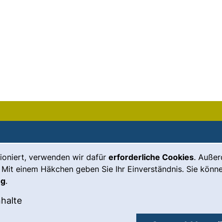
ioniert, verwenden wir dafür
erforderliche Cookies
. Auße
Leichte Sprache
Impressum
 Mit einem Häkchen geben Sie Ihr Einverständnis. Sie könne
Gebärdensprache
Barrierefreiheit
ng
.
(externer Link, öffnet neues Fenste
Notfall
Datenschutz
okies akzeptieren
: Externe Inhalte / Cookies akzeptieren
nhalte
externer Link, öffnet neues Fenster)
Cookie-