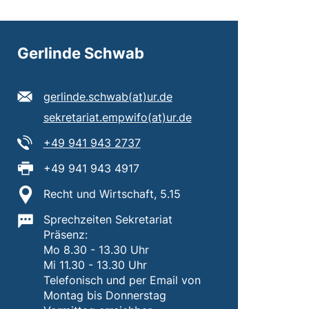
Gerlinde Schwab
E-Mail Adresse:
(öffnet Ihr E-Mail-Progra
gerlinde.schwab​(at)​ur.de
Sekundäre E-Mail Adresse:
(öffnet Ihr E-Mail-Pr
sekretariat.empwifo​(at)​ur.de
Tel:
(startet einen Telefonanruf, wenn
+49 941 943 2737
Fax:
+49 941 943 4917
Standort:
Recht und Wirtschaft, 5.15
Wichtige Informationen:
Sprechzeiten Sekretariat
Präsenz:
Mo 8.30 - 13.30 Uhr
Mi 11.30 - 13.30 Uhr
Telefonisch und per Email von
Montag bis Donnerstag