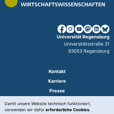
unsere Facebook-Seite (ex
unsere Instagram-Seit
unsere YouTube-Se
unsere Mastod
unsere Lin
unsere
Universität Regensburg
Universitätsstraße 31
93053
Regensburg
Kontakt
Karriere
Presse
Cookie-Hinweis
(externer Link, öffnet
Intranet
Damit unsere Website technisch funktioniert,
verwenden wir dafür
erforderliche Cookies
.
Leichte Sprache