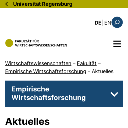
Direkt zum Inhalt
Universität Regensburg
: this 
DE
|
EN
Suchfo
Menü
Wirtschaftswissenschaften
–
Fakultät
–
Empirische Wirtschaftsforschung
–
Aktuelles
Empirische
Wirtschaftsforschung
Unter
Aktuelles