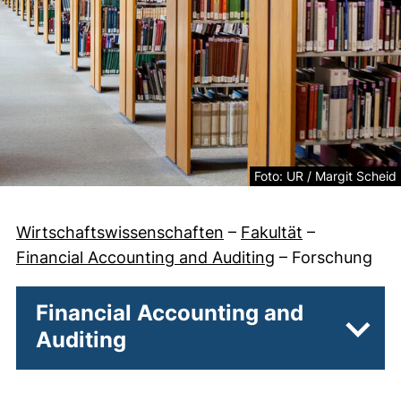
Rechtliche Information z
Foto: UR / Margit Scheid
Wirtschaftswissenschaften
–
Fakultät
–
Financial Accounting and Auditing
–
Forschung
Financial Accounting and
Auditing
Unter