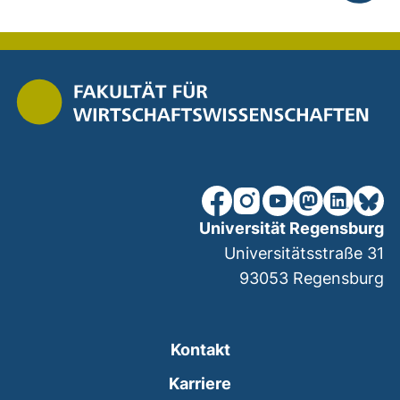
nach ob
unsere Facebook-Seite (ex
unsere Instagram-Seit
unsere YouTube-Se
unsere Mastod
unsere Lin
unsere
Universität Regensburg
Universitätsstraße 31
93053
Regensburg
Kontakt
Karriere