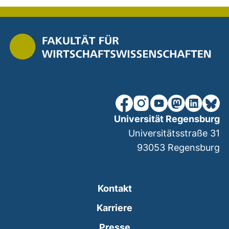
unsere Facebook-Seite (ex
unsere Instagram-Seit
unsere YouTube-Se
unsere Mastod
unsere Lin
unsere
Universität Regensburg
Universitätsstraße 31
93053
Regensburg
Kontakt
Karriere
Presse