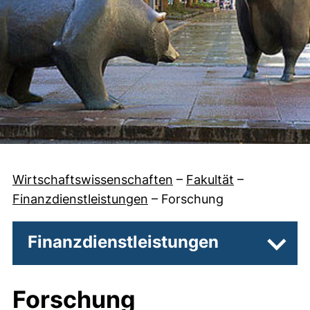
Wirtschaftswissenschaften
–
Fakultät
–
Finanzdienstleistungen
–
Forschung
Finanzdienstleistungen
Unter
Forschung