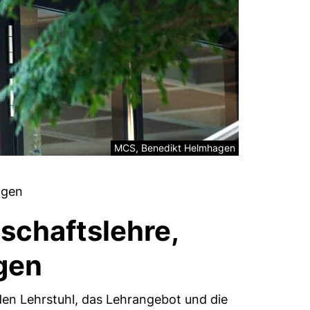
Rechtliche Information zum dekorativen Bil
MCS, Benedikt Helmhagen
ngen
tschaftslehre,
ngen
den Lehrstuhl, das Lehrangebot und die