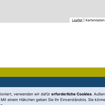
(externer Link,
Leaflet
|
Kartendaten
ioniert, verwenden wir dafür
erforderliche Cookies
. Auße
Leichte Sprache
Impressum
 Mit einem Häkchen geben Sie Ihr Einverständnis. Sie könne
Gebärdensprache
Barrierefreiheit