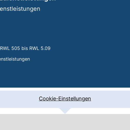
ienstleistungen
rtet einen Telefonanruf, wenn Ihr Gerät dies zulässt)
, RWL 505 bis RWL 5.09
enstleistungen
Finanzdienstleistungen
, öffnet neues Fenster)
Cookie-Einstellungen