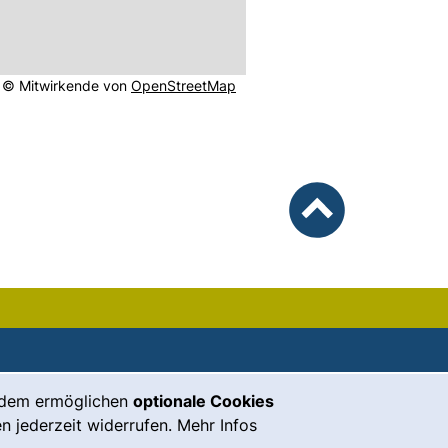
 öffnet neues Fenster).
(externer Link, öffnet neues Fens
 © Mitwirkende von
OpenStreetMap
nach oben
unsere Facebook-Seite (externer Lin
unsere Instagram-Seite (externe
unsere YouTube-Seite (exter
unsere Mastodon-Seite (
unsere LinkedIn-Seit
unsere Bluesky-S
rdem ermöglichen
optionale Cookies
n jederzeit widerrufen. Mehr Infos