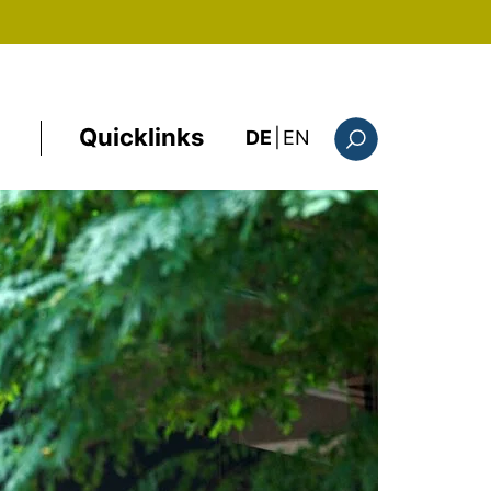
Quicklinks
: this page in Englis
DE
|
EN
Suchformular