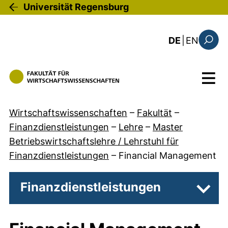
Direkt zum Inhalt
Universität Regensburg
: the c
DE
|
EN
Suchfo
Menü
Wirtschaftswissenschaften
–
Fakultät
–
Finanzdienstleistungen
–
Lehre
–
Master
Betriebswirtschaftslehre / Lehrstuhl für
Finanzdienstleistungen
–
Financial Management
Finanzdienstleistungen
Unter