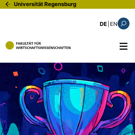
Direkt zum Inhalt
Universität Regensburg
: this 
DE
|
EN
Suchfo
Menü