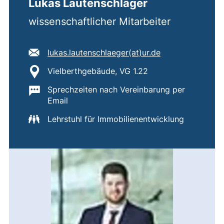
Lukas Lautenschläger
wissenschaftlicher Mitarbeiter
E-Mail Adresse:
(öffnet Ihr E-Ma
lukas.lautenschlaeger​(at)​ur.de
Standort:
Vielberthgebäude, VG 1.22
Wichtige Informationen:
Sprechzeiten nach Vereinbarung per
Email
Lehrstuhl für Immobilienentwicklung