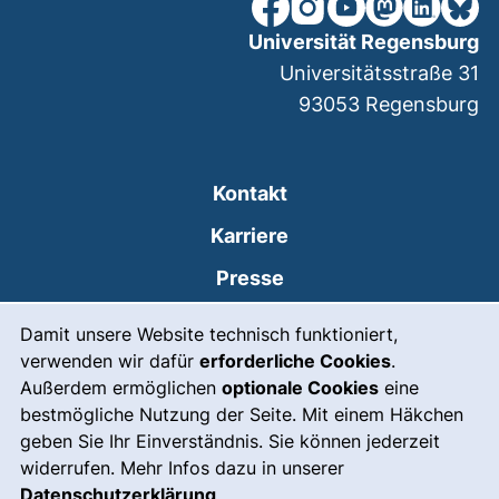
unsere Facebook-Seite (ex
unsere Instagram-Seit
unsere YouTube-Se
unsere Mastod
unsere Lin
unsere
Universität Regensburg
Universitätsstraße 31
93053
Regensburg
Kontakt
Karriere
Presse
Cookie-Hinweis
(externer Link, öffnet
Intranet
Damit unsere Website technisch funktioniert,
verwenden wir dafür
erforderliche Cookies
.
Leichte Sprache
Außerdem ermöglichen
optionale Cookies
eine
Gebärdensprache
bestmögliche Nutzung der Seite. Mit einem Häkchen
geben Sie Ihr Einverständnis. Sie können jederzeit
(externer Link, öffnet
Notfall
widerrufen. Mehr Infos dazu in unserer
Impressum
Datenschutzerklärung
.