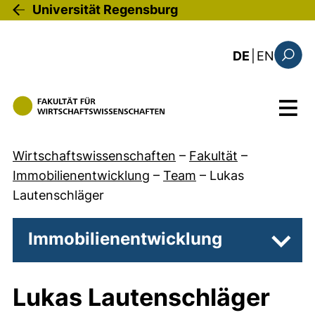
Direkt zum Inhalt
Universität Regensburg
: the c
DE
|
EN
Suchfo
Menü
Wirtschaftswissenschaften
–
Fakultät
–
Immobilienentwicklung
–
Team
–
Lukas
Lautenschläger
Immobilienentwicklung
Unter
Lukas Lautenschläger